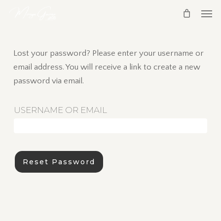
Skip
Men
to
main
content
Lost your password? Please enter your username or
email address. You will receive a link to create a new
password via email.
REQUIRED
USERNAME OR EMAIL
*
Reset Password