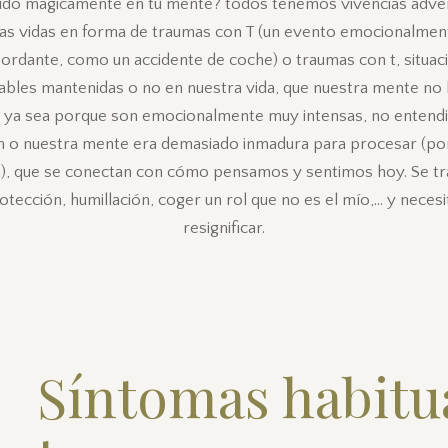
ido mágicamente en tu mente? todos tenemos vivencias adve
as vidas en forma de traumas con T (un evento emocionalme
ordante, como un accidente de coche) o traumas con t, situac
bles mantenidas o no en nuestra vida, que nuestra mente no
 ya sea porque son emocionalmente muy intensas, no entend
n o nuestra mente era demasiado inmadura para procesar (po
a), que se conectan con cómo pensamos y sentimos hoy. Se tra
otección, humillación, coger un rol que no es el mío,… y neces
resignificar.
Síntomas habitua