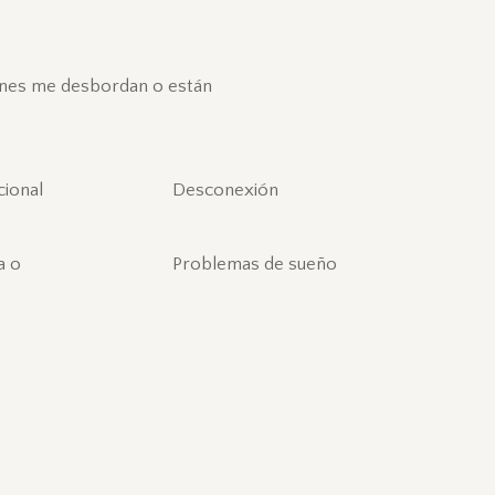
ones me desbordan o están
ional
Desconexión
a o
Problemas de sueño