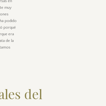
rsas en
nte muy
iones
 ha podido
ió porqué
rque era
ta de la
itamos
les del