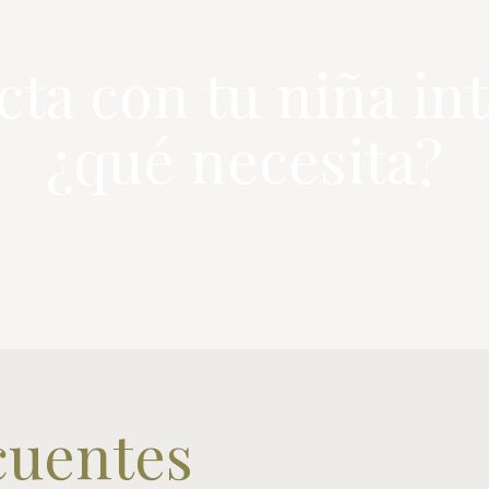
ta con tu niña int
¿qué necesita?
cuentes