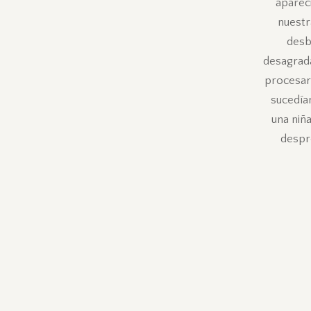
aparec
nuestr
desb
desagrada
procesar
sucedía
una niñ
despr