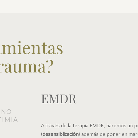
amientas
trauma?
EMDR
RNO
TIMIA
A través de la terapia EMDR, haremos un p
(
desensiblización
) además de poner en marc