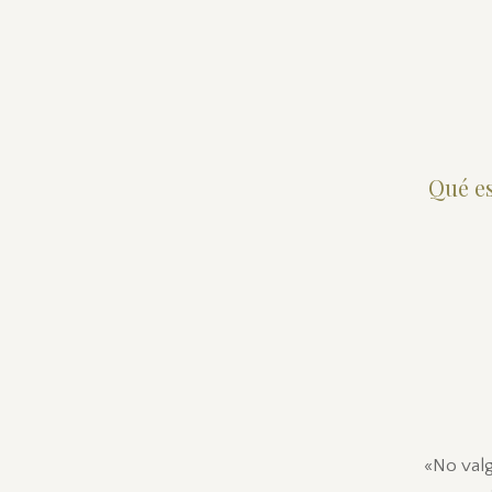
Qué e
«No valg